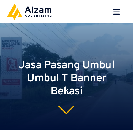
Skip
to
Toggl
content
Navig
BERANDA
TENTANG
Jasa Pasang Umbul
SPESIALISASI
Umbul T Banner
JASA KAMI
Bekasi
GALERI
KONTAK
BLOG