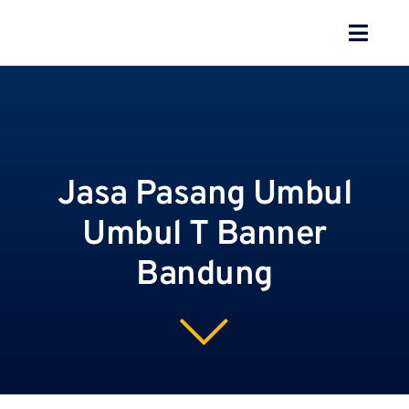
Skip
to
Toggl
content
Navig
BERANDA
TENTANG
Jasa Pasang Umbul
SPESIALISASI
Umbul T Banner
JASA KAMI
Bandung
GALERI
KONTAK
BLOG