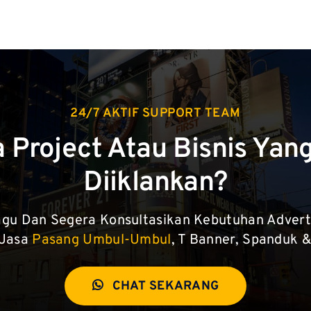
24/7 AKTIF SUPPORT TEAM
 Project Atau Bisnis Yang
Diiklankan?
gu Dan Segera Konsultasikan Kebutuhan Advert
 Jasa
Pasang Umbul-Umbul
, T Banner, Spanduk &
CHAT SEKARANG