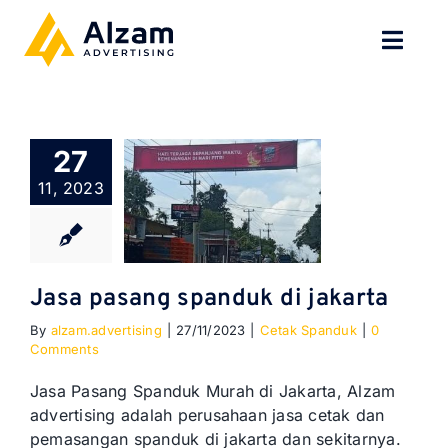
Skip
to
Toggl
content
Navig
BERANDA
27
TENTANG
11, 2023
SPESIALISASI
JASA KAMI
Jasa pasang spanduk di jakarta
By
alzam.advertising
|
27/11/2023
|
Cetak Spanduk
|
0
GALERI
Comments
KONTAK
Jasa Pasang Spanduk Murah di Jakarta, Alzam
advertising adalah perusahaan jasa cetak dan
pemasangan spanduk di jakarta dan sekitarnya.
BLOG