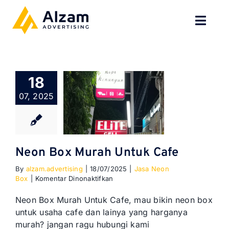
Skip
to
Toggl
content
Navig
BERANDA
18
TENTANG
07, 2025
SPESIALISASI
JASA KAMI
Neon Box Murah Untuk Cafe
By
alzam.advertising
|
18/07/2025
|
Jasa Neon
GALERI
pada
Box
|
Komentar Dinonaktifkan
Neon
Box
KONTAK
Neon Box Murah Untuk Cafe, mau bikin neon box
Murah
untuk usaha cafe dan lainya yang harganya
Untuk
murah? jangan ragu hubungi kami
Cafe
BLOG