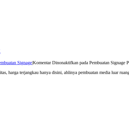
k
embuatan Signage
|
Komentar Dinonaktifkan
pada Pembuatan Signage P
as, harga terjangkau hanya disini, ahlinya pembuatan media luar ruang