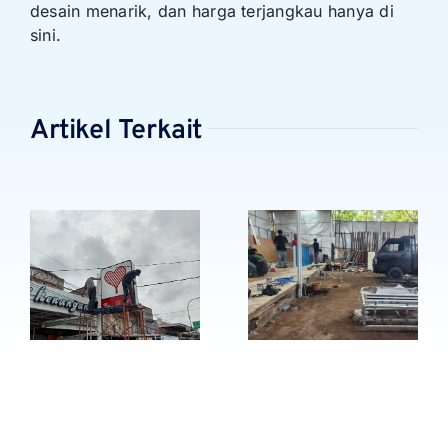
desain menarik, dan harga terjangkau hanya di
sini.
Artikel Terkait
Bengkel Huruf
Produksi
Timbul
Signage
Jabodetabek
Depok