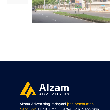
Alzam Advertising melayani
jasa pembuatan
Neon Box
, Huruf Timbul, Letter Sign, Neon Sign,