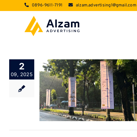
Skip
0896-9611-7191
alzam.advertising1@gmail.com
to
content
2
09, 2025