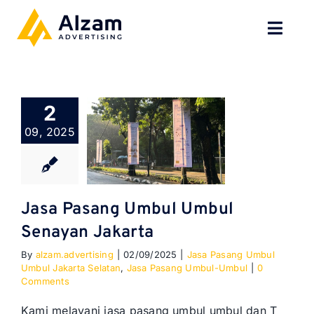
Skip
to
Toggl
content
Navig
BERANDA
2
TENTANG
09, 2025
SPESIALISASI
JASA KAMI
Jasa Pasang Umbul Umbul
Senayan Jakarta
GALERI
By
alzam.advertising
|
02/09/2025
|
Jasa Pasang Umbul
Umbul Jakarta Selatan
,
Jasa Pasang Umbul-Umbul
|
0
KONTAK
Comments
Kami melayani jasa pasang umbul umbul dan T
BLOG