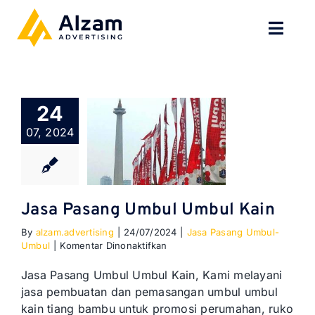
Skip
to
Toggl
content
Navig
BERANDA
24
TENTANG
07, 2024
SPESIALISASI
JASA KAMI
Jasa Pasang Umbul Umbul Kain
By
alzam.advertising
|
24/07/2024
|
Jasa Pasang Umbul-
GALERI
pada
Umbul
|
Komentar Dinonaktifkan
Jasa
Pasang
KONTAK
Jasa Pasang Umbul Umbul Kain, Kami melayani
Umbul
jasa pembuatan dan pemasangan umbul umbul
Umbul
kain tiang bambu untuk promosi perumahan, ruko
Kain
BLOG