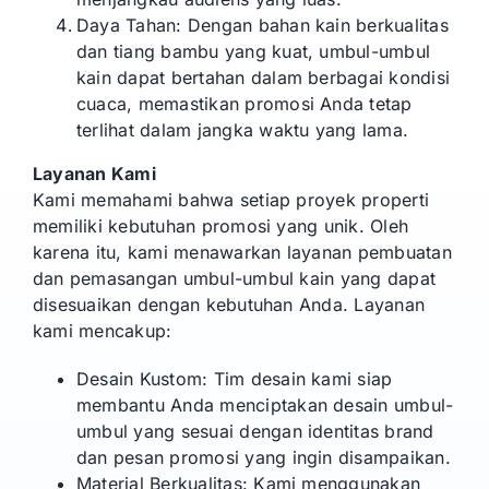
Daya Tahan: Dengan bahan kain berkualitas
dan tiang bambu yang kuat, umbul-umbul
kain dapat bertahan dalam berbagai kondisi
cuaca, memastikan promosi Anda tetap
terlihat dalam jangka waktu yang lama.
Layanan Kami
Kami memahami bahwa setiap proyek properti
memiliki kebutuhan promosi yang unik. Oleh
karena itu, kami menawarkan layanan pembuatan
dan pemasangan umbul-umbul kain yang dapat
disesuaikan dengan kebutuhan Anda. Layanan
kami mencakup:
Desain Kustom: Tim desain kami siap
membantu Anda menciptakan desain umbul-
umbul yang sesuai dengan identitas brand
dan pesan promosi yang ingin disampaikan.
Material Berkualitas: Kami menggunakan