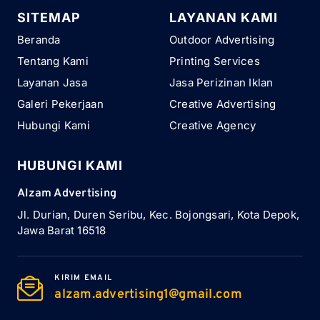
SITEMAP
LAYANAN KAMI
Beranda
Outdoor Advertising
Tentang Kami
Printing Services
Layanan Jasa
Jasa Perizinan Iklan
Galeri Pekerjaan
Creative Advertising
Hubungi Kami
Creative Agency
HUBUNGI KAMI
Alzam Advertising
Jl. Durian, Duren Seribu, Kec. Bojongsari, Kota Depok,
Jawa Barat 16518
KIRIM EMAIL
alzam.advertising1@gmail.com