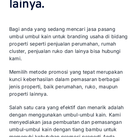
lainya.
Bagi anda yang sedang mencari jasa pasang
umbul umbul kain untuk branding usaha di bidang
properti seperti penjualan perumahan, rumah
cluster, penjualan ruko dan lainya bisa hubungi
kami.
Memilih metode promosi yang tepat merupakan
kunci keberhasilan dalam pemasaran berbagai
jenis properti, baik perumahan, ruko, maupun
properti lainnya.
Salah satu cara yang efektif dan menarik adalah
dengan menggunakan umbul-umbul kain. Kami
menyediakan jasa pembuatan dan pemasangan
umbul-umbul kain dengan tiang bambu untuk
memenuhi kebutuhan promosi properti Anda.