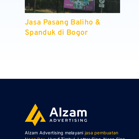
Jasa Pasang Baliho &
Spanduk di Bogor
Alzam Advertising melayani
jasa pembuatan