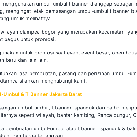
n menggunakan umbul-umbul t banner dianggap sebagai 
g, mengingat letak pemasangan umbul-umbul t banner bia
ng untuk melihatnya.
ti wilayah ciampea bogor yang merupakan kecamatan ya
at bagus untuk promosi.
gunakan untuk promosi saat event event besar, open hous
 baru dan lain lain.
uhkan jasa pembuatan, pasang dan perizinan umbul -umb
ekitarnya silahkan menghubungi kami.
-Umbul & T Banner Jakarta Barat
angan umbul-umbul, t banner, spanduk dan balho meliput
tarnya seperti wilayah, bantar kambing, Ranca bungur, C
asa pembuatan umbul-umbul atau t banner, spanduk & bal
kan, dan harga terjangkau.