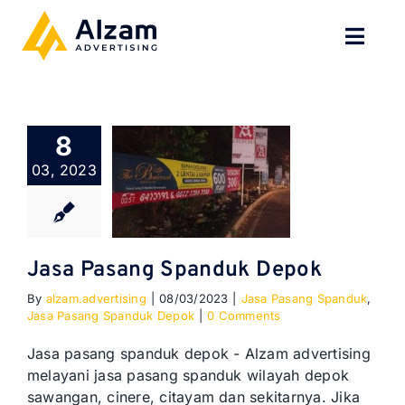
Skip
to
Toggl
content
Navig
BERANDA
8
TENTANG
03, 2023
SPESIALISASI
JASA KAMI
Jasa Pasang Spanduk Depok
By
alzam.advertising
|
08/03/2023
|
Jasa Pasang Spanduk
,
GALERI
Jasa Pasang Spanduk Depok
|
0 Comments
KONTAK
Jasa pasang spanduk depok - Alzam advertising
melayani jasa pasang spanduk wilayah depok
sawangan, cinere, citayam dan sekitarnya. Jika
BLOG