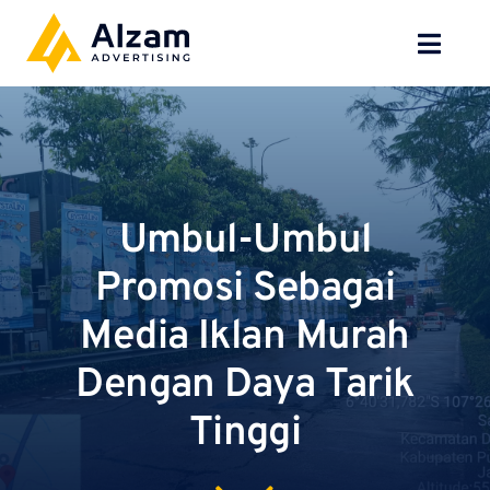
Skip
to
Toggl
content
Navig
BERANDA
TENTANG
Umbul-Umbul
SPESIALISASI
Promosi Sebagai
JASA KAMI
Media Iklan Murah
GALERI
Dengan Daya Tarik
Tinggi
KONTAK
BLOG