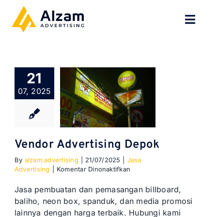
Skip
to
Toggl
content
Navig
BERANDA
21
TENTANG
07, 2025
SPESIALISASI
JASA KAMI
Vendor Advertising Depok
By
alzam.advertising
|
21/07/2025
|
Jasa
GALERI
pada
Advertising
|
Komentar Dinonaktifkan
Vendor
Advertising
KONTAK
Jasa pembuatan dan pemasangan billboard,
Depok
baliho, neon box, spanduk, dan media promosi
lainnya dengan harga terbaik. Hubungi kami
BLOG