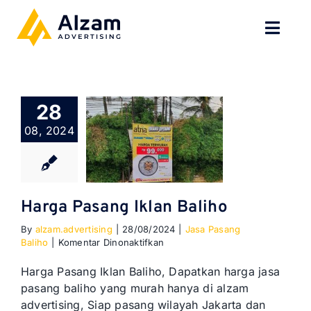
Skip
to
Toggl
content
Navig
BERANDA
28
TENTANG
08, 2024
SPESIALISASI
JASA KAMI
Harga Pasang Iklan Baliho
By
alzam.advertising
|
28/08/2024
|
Jasa Pasang
GALERI
pada
Baliho
|
Komentar Dinonaktifkan
Harga
Pasang
KONTAK
Harga Pasang Iklan Baliho, Dapatkan harga jasa
Iklan
pasang baliho yang murah hanya di alzam
Baliho
advertising, Siap pasang wilayah Jakarta dan
BLOG