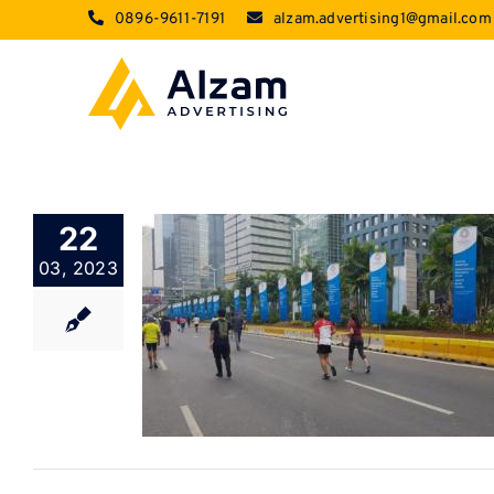
Skip
0896-9611-7191
alzam.advertising1@gmail.com
to
content
22
03, 2023