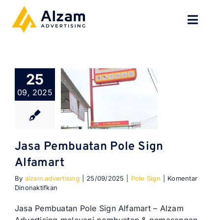
Skip
to
Toggl
content
Navig
BERANDA
25
TENTANG
09, 2025
SPESIALISASI
JASA KAMI
Jasa Pembuatan Pole Sign
Alfamart
GALERI
By
alzam.advertising
|
25/09/2025
|
Pole Sign
|
Komentar
pada
Dinonaktifkan
KONTAK
Jasa
Pembuatan
Jasa Pembuatan Pole Sign Alfamart – Alzam
Pole
BLOG