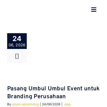
Skip
to
Toggl
content
Navig
BERANDA
24
TENTANG
06, 2026
SPESIALISASI
JASA KAMI
GALERI
Pasang Umbul Umbul Event untuk
KONTAK
Branding Perusahaan
By
alzam.advertising
|
24/06/2026
|
Jasa
BLOG