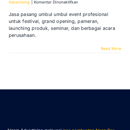
pada
Advertising
|
Komentar Dinonaktifkan
Pasang
Umbul
Jasa pasang umbul umbul event profesional
Umbul
untuk festival, grand opening, pameran,
Event
launching produk, seminar, dan berbagai acara
untuk
perusahaan.
Branding
Perusahaan
Read More