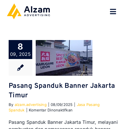
Skip
to
Toggl
content
Navig
BERANDA
8
TENTANG
09, 2025
SPESIALISASI
JASA KAMI
Pasang Spanduk Banner Jakarta
Timur
GALERI
By
alzam.advertising
|
08/09/2025
|
Jasa Pasang
pada
Spanduk
|
Komentar Dinonaktifkan
KONTAK
Pasang
Spanduk
Pasang Spanduk Banner Jakarta Timur, melayani
Banner
BLOG