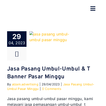
Skip
to
Toggl
content
Navig
BERANDA
29
TENTANG
04, 2023
SPESIALISASI
JASA KAMI
Jasa Pasang Umbul-Umbul & T
Banner Pasar Minggu
GALERI
By
alzam.advertising
|
29/04/2023
|
Jasa Pasang Umbul-
Umbul Pasar Minggu
|
0 Comments
KONTAK
Jasa pasang umbul-umbul pasar minggu, kami
melayani jasa pemasangan umbul-umbul t
BLOG