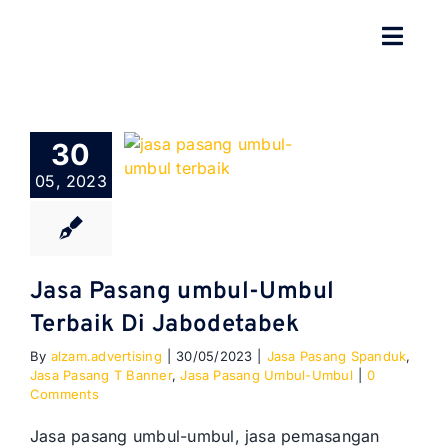
Skip
to
Toggl
content
Navig
BERANDA
30
TENTANG
05, 2023
SPESIALISASI
JASA KAMI
Jasa Pasang umbul-Umbul
Terbaik Di Jabodetabek
GALERI
By
alzam.advertising
|
30/05/2023
|
Jasa Pasang Spanduk
,
Jasa Pasang T Banner
,
Jasa Pasang Umbul-Umbul
|
0
KONTAK
Comments
Jasa pasang umbul-umbul, jasa pemasangan
BLOG