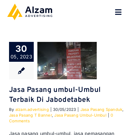
Skip
to
Toggl
content
Navig
BERANDA
30
TENTANG
05, 2023
SPESIALISASI
JASA KAMI
Jasa Pasang umbul-Umbul
Terbaik Di Jabodetabek
GALERI
By
alzam.advertising
|
30/05/2023
|
Jasa Pasang Spanduk
,
Jasa Pasang T Banner
,
Jasa Pasang Umbul-Umbul
|
0
KONTAK
Comments
Jasa pasang umbul-umbul, jasa pemasangan
BLOG