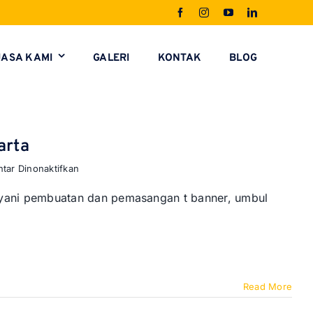
JASA KAMI
GALERI
KONTAK
BLOG
arta
pada
tar Dinonaktifkan
Jasa
Pasang
ayani pembuatan dan pemasangan t banner, umbul
T
Banner
Promosi
di
Jakarta
Read More