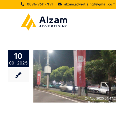
Skip
0896-9611-7191
alzam.advertising1@gmail.com
to
content
10
09, 2025