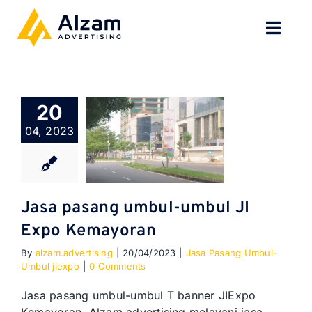
Skip
to
Toggl
content
Navig
BERANDA
20
TENTANG
04, 2023
SPESIALISASI
JASA KAMI
Jasa pasang umbul-umbul JI
Expo Kemayoran
GALERI
By
alzam.advertising
|
20/04/2023
|
Jasa Pasang Umbul-
Umbul jiexpo
|
0 Comments
KONTAK
Jasa pasang umbul-umbul T banner JIExpo
BLOG