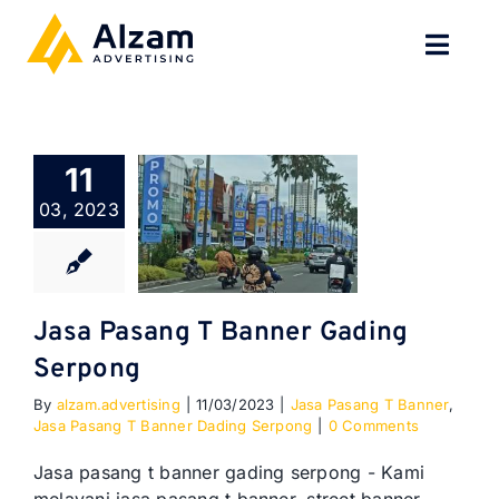
Skip
to
Toggl
content
Navig
BERANDA
11
TENTANG
03, 2023
SPESIALISASI
JASA KAMI
Jasa Pasang T Banner Gading
Serpong
GALERI
By
alzam.advertising
|
11/03/2023
|
Jasa Pasang T Banner
,
Jasa Pasang T Banner Dading Serpong
|
0 Comments
KONTAK
Jasa pasang t banner gading serpong - Kami
BLOG