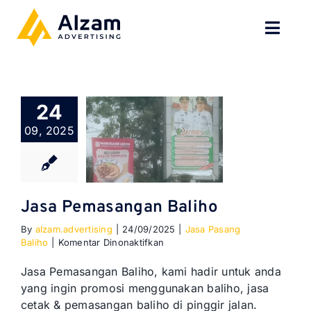
Skip
to
Toggl
content
Navig
BERANDA
24
TENTANG
09, 2025
SPESIALISASI
JASA KAMI
Jasa Pemasangan Baliho
By
alzam.advertising
|
24/09/2025
|
Jasa Pasang
GALERI
pada
Baliho
|
Komentar Dinonaktifkan
Jasa
Pemasangan
KONTAK
Jasa Pemasangan Baliho, kami hadir untuk anda
Baliho
yang ingin promosi menggunakan baliho, jasa
cetak & pemasangan baliho di pinggir jalan.
BLOG