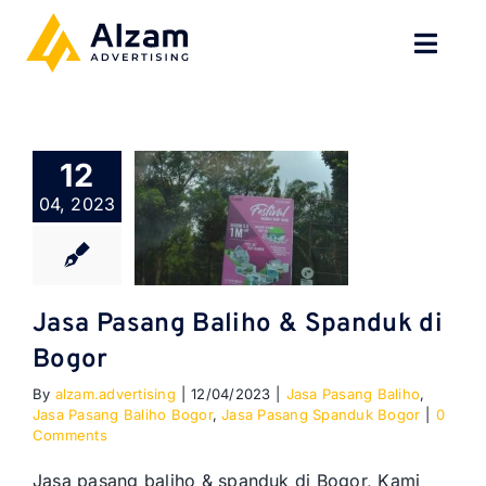
Skip
to
Toggl
content
Navig
BERANDA
12
TENTANG
04, 2023
SPESIALISASI
JASA KAMI
Jasa Pasang Baliho & Spanduk di
Bogor
GALERI
By
alzam.advertising
|
12/04/2023
|
Jasa Pasang Baliho
,
Jasa Pasang Baliho Bogor
,
Jasa Pasang Spanduk Bogor
|
0
KONTAK
Comments
Jasa pasang baliho & spanduk di Bogor, Kami
BLOG