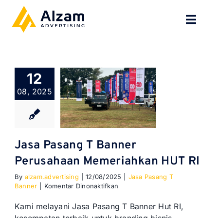
Skip
to
Toggl
content
Navig
BERANDA
12
TENTANG
08, 2025
SPESIALISASI
JASA KAMI
Jasa Pasang T Banner
Perusahaan Memeriahkan HUT RI
GALERI
By
alzam.advertising
|
12/08/2025
|
Jasa Pasang T
pada
Banner
|
Komentar Dinonaktifkan
KONTAK
Jasa
Pasang
Kami melayani Jasa Pasang T Banner Hut RI,
T
BLOG