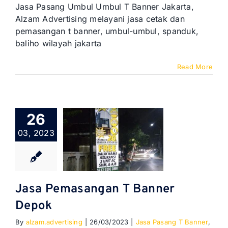
Pasang
Jasa Pasang Umbul Umbul T Banner Jakarta,
Umbul
Alzam Advertising melayani jasa cetak dan
Umbul
pemasangan t banner, umbul-umbul, spanduk,
T
baliho wilayah jakarta
Banner
Jakarta
Read More
26
03, 2023
Jasa Pemasangan T Banner
Depok
By
alzam.advertising
|
26/03/2023
|
Jasa Pasang T Banner
,