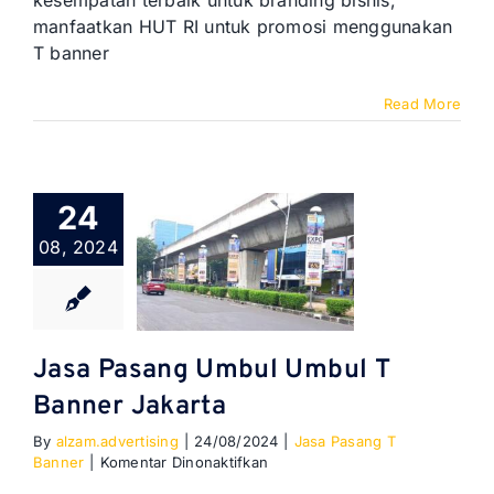
kesempatan terbaik untuk branding bisnis,
Banner
manfaatkan HUT RI untuk promosi menggunakan
Perusahaan
T banner
Memeriahkan
HUT
RI
Read More
24
08, 2024
Jasa Pasang Umbul Umbul T
Banner Jakarta
By
alzam.advertising
|
24/08/2024
|
Jasa Pasang T
pada
Banner
|
Komentar Dinonaktifkan
Jasa