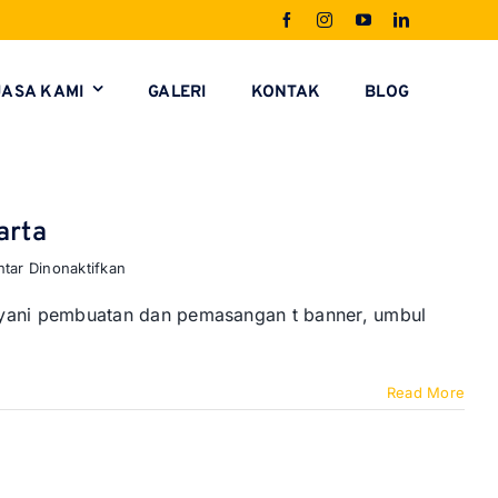
JASA KAMI
GALERI
KONTAK
BLOG
arta
pada
tar Dinonaktifkan
Jasa
Pasang
ayani pembuatan dan pemasangan t banner, umbul
T
Banner
Promosi
Read More
di
Jakarta