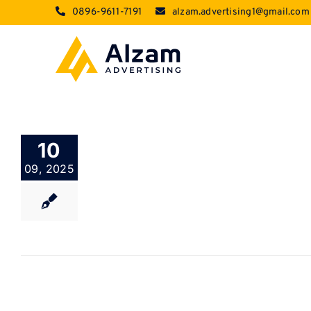
Skip
0896-9611-7191
alzam.advertising1@gmail.com
to
content
10
09, 2025