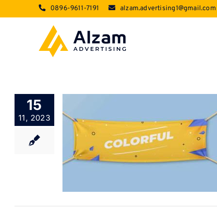
Skip
0896-9611-7191
alzam.advertising1@gmail.com
to
content
15
11, 2023