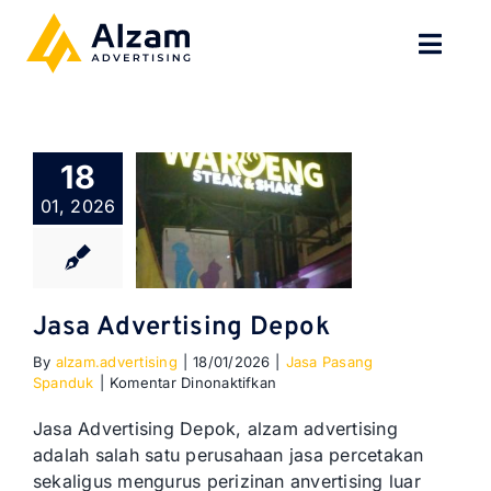
Skip
to
Toggl
content
Navig
BERANDA
18
TENTANG
01, 2026
SPESIALISASI
JASA KAMI
Jasa Advertising Depok
By
alzam.advertising
|
18/01/2026
|
Jasa Pasang
GALERI
pada
Spanduk
|
Komentar Dinonaktifkan
Jasa
Advertising
KONTAK
Jasa Advertising Depok, alzam advertising
Depok
adalah salah satu perusahaan jasa percetakan
sekaligus mengurus perizinan anvertising luar
BLOG