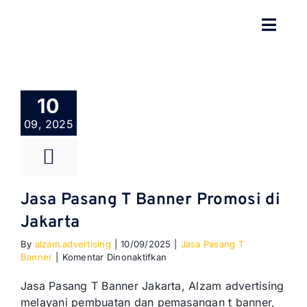
Skip
to
Toggl
content
Navig
BERANDA
10
TENTANG
09, 2025
SPESIALISASI
JASA KAMI
Jasa Pasang T Banner Promosi di
Jakarta
GALERI
By
alzam.advertising
|
10/09/2025
|
Jasa Pasang T
pada
Banner
|
Komentar Dinonaktifkan
KONTAK
Jasa
Pasang
Jasa Pasang T Banner Jakarta, Alzam advertising
T
melayani pembuatan dan pemasangan t banner,
BLOG