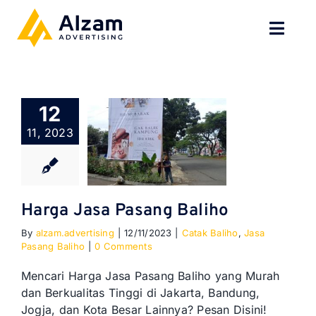
Skip
to
Toggl
content
Navig
BERANDA
12
TENTANG
11, 2023
SPESIALISASI
JASA KAMI
Harga Jasa Pasang Baliho
By
alzam.advertising
|
12/11/2023
|
Catak Baliho
,
Jasa
GALERI
Pasang Baliho
|
0 Comments
KONTAK
Mencari Harga Jasa Pasang Baliho yang Murah
dan Berkualitas Tinggi di Jakarta, Bandung,
Jogja, dan Kota Besar Lainnya? Pesan Disini!
BLOG