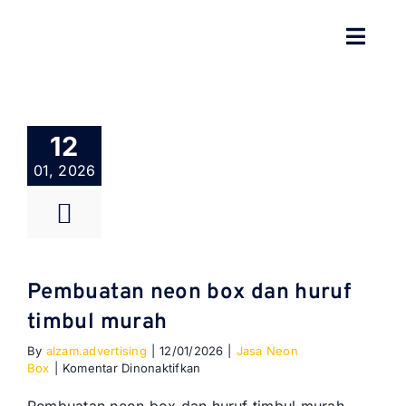
Skip
to
Toggl
content
Navig
BERANDA
12
TENTANG
01, 2026
SPESIALISASI
JASA KAMI
Pembuatan neon box dan huruf
GALERI
timbul murah
By
alzam.advertising
|
12/01/2026
|
Jasa Neon
KONTAK
pada
Box
|
Komentar Dinonaktifkan
Pembuatan
neon
BLOG
Pembuatan neon box dan huruf timbul murah,