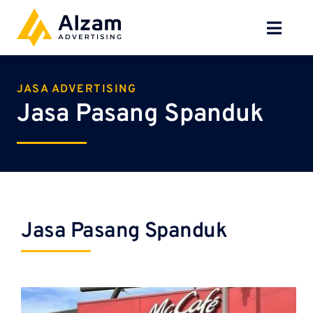
Skip
to
Toggl
content
Navig
BERANDA
JASA ADVERTISING
Jasa Pasang Spanduk
TENTANG
SPESIALISASI
JASA KAMI
Jasa Pasang Spanduk
GALERI
KONTAK
BLOG